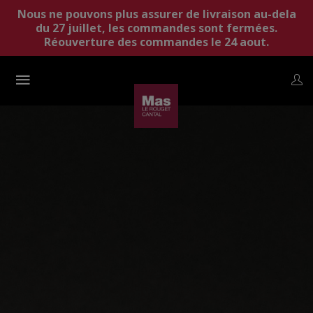
Nous ne pouvons plus assurer de livraison au-dela
du 27 juillet, les commandes sont fermées.
Réouverture des commandes le 24 aout.