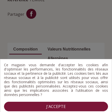
Partager
Composition
Valeurs Nutritionnelles
Allergènes
Ce magasin vous demande d'accepter les cookies afin
d'optimiser les performances, les fonctionnalités des réseaux
Purée de pomme de terre réhydratée (66%)
sociaux et la pertinence de la publicité. Les cookies tiers liés aux
(eau, pomme de terre déshydratée, émulsifiant:
réseaux sociaux et à la publicité sont utilisés pour vous offrir
mono et diglycérides d'acides gras, extrait
des fonctionnalités optimisées sur les réseaux sociaux, ainsi
d'épices), tome fraîche (30%) (LAIT origine
que des publicités personnalisées. Acceptez-vous ces cookies
France), crème stérilisée UHT (LAIT), sel, ail.
ainsi que les implications associées à l'utilisation de vos
données personnelles ?
J'ACCEPTE