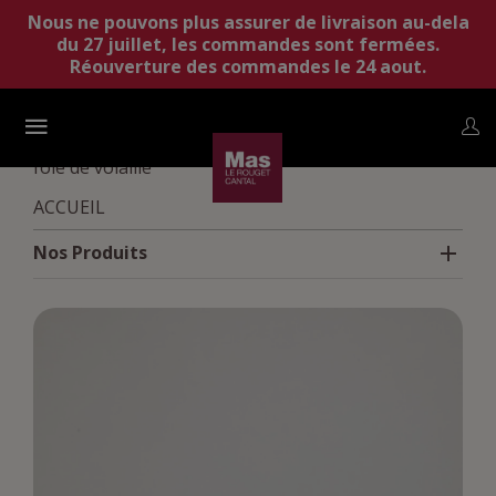
Nous ne pouvons plus assurer de livraison au-dela
du 27 juillet, les commandes sont fermées.
Réouverture des commandes le 24 aout.
Accueil
Nos Produits
Conserves
Pâté de
foie de volaille
ACCUEIL
Nos Produits
