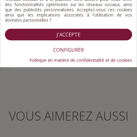
des fonctionnalités optimisées sur les réseaux sociaux, ainsi
que des publicités personnalisées. Acceptez-vous ces cookies
Composition
Valeurs nutritionnelles
ainsi que les implications associées à l'utilisation de vos
données personnelles ?
Allergènes
J'ACCEPTE
Composition : gorge de porc (54%), foie de
volaille (44%), sel, poivre
CONFIGURER
Origine des viandes : France
Politique en matière de confidentialité et de cookies
VOUS AIMEREZ AUSSI