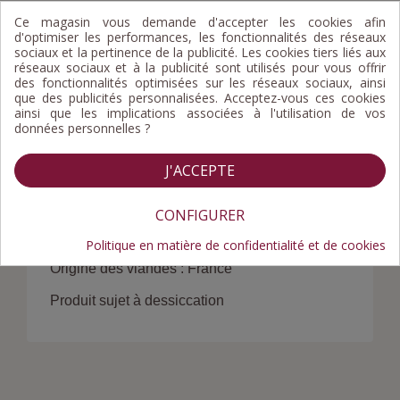
Ce magasin vous demande d'accepter les cookies afin
d'optimiser les performances, les fonctionnalités des réseaux
sociaux et la pertinence de la publicité. Les cookies tiers liés aux
réseaux sociaux et à la publicité sont utilisés pour vous offrir
Composition
Valeurs nutritionnelles
des fonctionnalités optimisées sur les réseaux sociaux, ainsi
que des publicités personnalisées. Acceptez-vous ces cookies
Allergènes
ainsi que les implications associées à l'utilisation de vos
données personnelles ?
Composition : épaule et poitrine de porc, sel,
épices (piments fort, doux et fumé, coriandre),
J'ACCEPTE
lactose, dextrose, plante arômatique, arômes,
vin, stabilisant : triphosphates, antioxydant :
CONFIGURER
erythorbate de sodium, conservateur : salpêtre,
colorant : carmin, boyau
Politique en matière de confidentialité et de cookies
Origine des viandes : France
Produit sujet à dessiccation